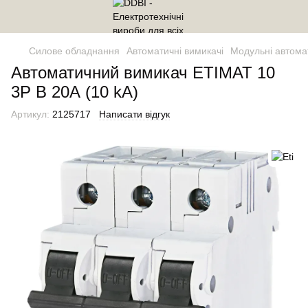
Силове обладнання
Автоматичні вимикачі
Модульні автома
Автоматичний вимикач ETIMAT 10
3P B 20А (10 kA)
Артикул:
2125717
Написати відгук