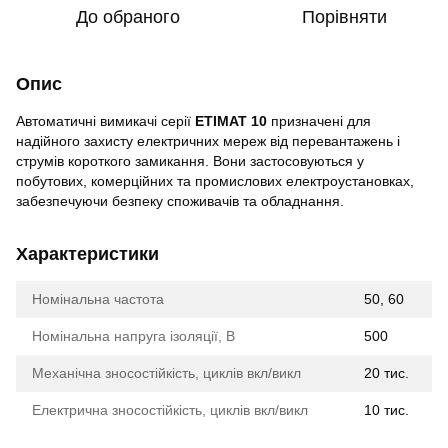
До обраного
Порівняти
Опис
Автоматичні вимикачі серії
ETIMAT 10
призначені для
надійного захисту електричних мереж від перевантажень і
струмів короткого замикання. Вони застосовуються у
побутових, комерційних та промислових електроустановках,
забезпечуючи безпеку споживачів та обладнання.
Характеристики
Номінальна частота
50, 60
Номінальна напруга ізоляції, В
500
Механічна зносостійкість, циклів вкл/викл
20 тис.
Електрична зносостійкість, циклів вкл/викл
10 тис.