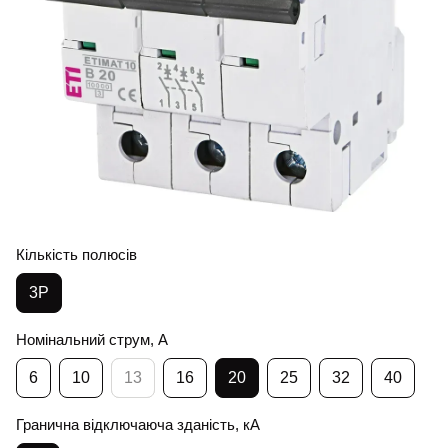
Кількість полюсів
3Р
Номінальний струм, А
6
10
13
16
20
25
32
40
Гранична відключаюча зданість, кА