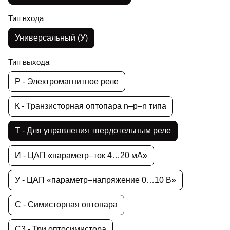
Тип входа
Универсальный (У)
Тип выхода
Р - Электромагнитное реле
К - Транзисторная оптопара n–p–n типа
Т - Для управления твердотельным реле
И - ЦАП «параметр–ток 4…20 мА»
У - ЦАП «параметр–напряжение 0…10 В»
С - Симисторная оптопара
С3 - Три оптосимистора