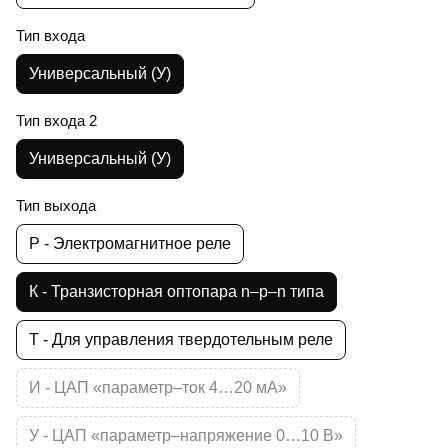
Тип входа
Универсальный (У)
Тип входа 2
Универсальный (У)
Тип выхода
Р - Электромагнитное реле
К - Транзисторная оптопара n–p–n типа
Т - Для управления твердотельным реле
И - ЦАП «параметр–ток 4…20 мА»
У - ЦАП «параметр–напряжение 0…10 В»