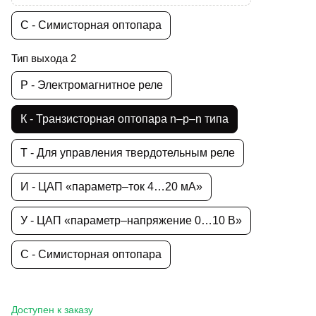
С - Симисторная оптопара
Тип выхода 2
Р - Электромагнитное реле
К - Транзисторная оптопара n–p–n типа
Т - Для управления твердотельным реле
И - ЦАП «параметр–ток 4…20 мА»
У - ЦАП «параметр–напряжение 0…10 В»
С - Симисторная оптопара
Доступен к заказу