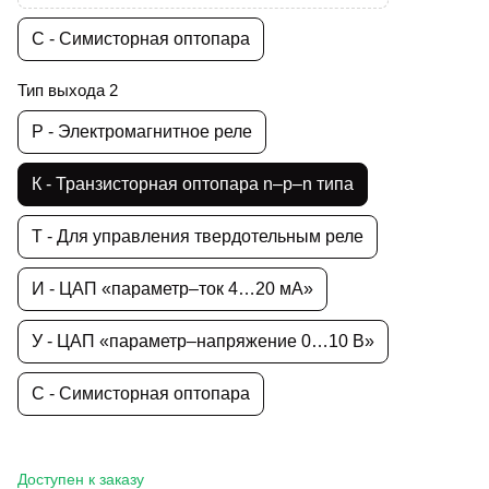
С - Симисторная оптопара
Тип выхода 2
Р - Электромагнитное реле
К - Транзисторная оптопара n–p–n типа
Т - Для управления твердотельным реле
И - ЦАП «параметр–ток 4…20 мА»
У - ЦАП «параметр–напряжение 0…10 В»
С - Симисторная оптопара
Доступен к заказу