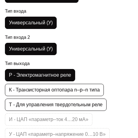
Тип входа
Универсальный (У)
Тип входа 2
Универсальный (У)
Тип выхода
Р - Электромагнитное реле
К - Транзисторная оптопара n–p–n типа
Т - Для управления твердотельным реле
И - ЦАП «параметр–ток 4…20 мА»
У - ЦАП «параметр–напряжение 0…10 В»