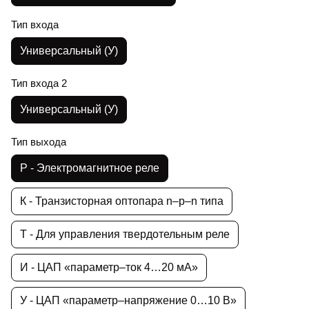
Тип входа
Универсальный (У)
Тип входа 2
Универсальный (У)
Тип выхода
Р - Электромагнитное реле
К - Транзисторная оптопара n–p–n типа
Т - Для управления твердотельным реле
И - ЦАП «параметр–ток 4…20 мА»
У - ЦАП «параметр–напряжение 0…10 В»