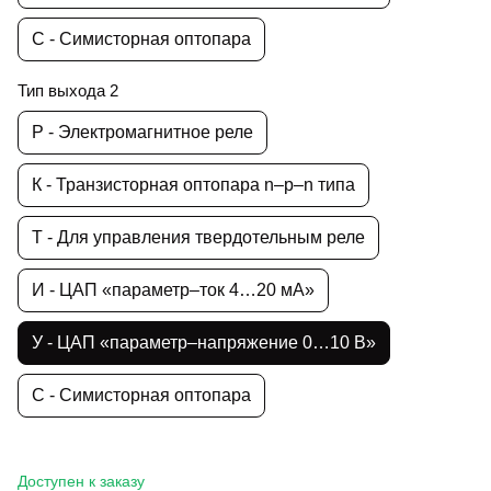
С - Симисторная оптопара
Тип выхода 2
Р - Электромагнитное реле
К - Транзисторная оптопара n–p–n типа
Т - Для управления твердотельным реле
И - ЦАП «параметр–ток 4…20 мА»
У - ЦАП «параметр–напряжение 0…10 В»
С - Симисторная оптопара
Доступен к заказу