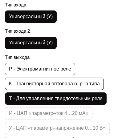
Тип входа
Универсальный (У)
Тип входа 2
Универсальный (У)
Тип выхода
Р - Электромагнитное реле
К - Транзисторная оптопара n–p–n типа
Т - Для управления твердотельным реле
И - ЦАП «параметр–ток 4…20 мА»
У - ЦАП «параметр–напряжение 0…10 В»