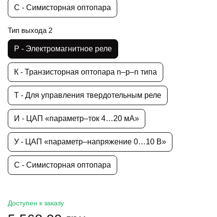
С - Симисторная оптопара
Тип выхода 2
Р - Электромагнитное реле
К - Транзисторная оптопара n–p–n типа
Т - Для управления твердотельным реле
И - ЦАП «параметр–ток 4…20 мА»
У - ЦАП «параметр–напряжение 0…10 В»
С - Симисторная оптопара
Доступен к заказу