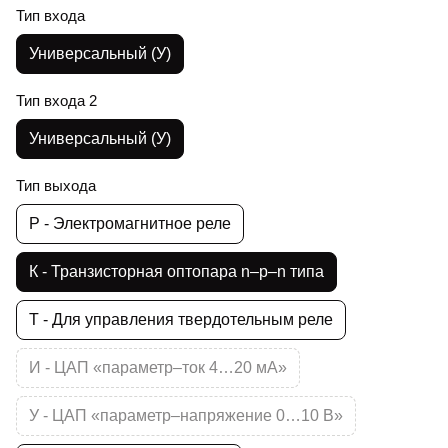
Тип входа
Универсальный (У)
Тип входа 2
Универсальный (У)
Тип выхода
Р - Электромагнитное реле
К - Транзисторная оптопара n–p–n типа
Т - Для управления твердотельным реле
И - ЦАП «параметр–ток 4…20 мА»
У - ЦАП «параметр–напряжение 0…10 В»