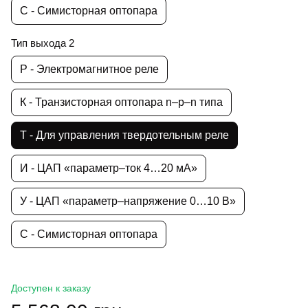
С - Симисторная оптопара
Тип выхода 2
Р - Электромагнитное реле
К - Транзисторная оптопара n–p–n типа
Т - Для управления твердотельным реле
И - ЦАП «параметр–ток 4…20 мА»
У - ЦАП «параметр–напряжение 0…10 В»
С - Симисторная оптопара
Доступен к заказу