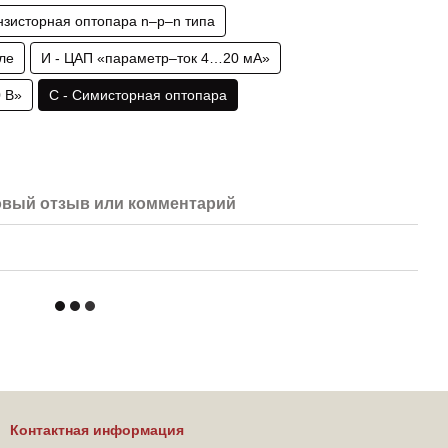
анзисторная оптопара n–p–n типа
ле
И - ЦАП «параметр–ток 4…20 мА»
 В»
С - Симисторная оптопара
вый отзыв или комментарий
Контактная информация