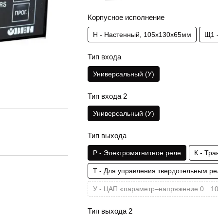
Корпусное исполнение
Н - Настенный, 105х130х65мм
Щ1 
Тип входа
Универсальный (У)
Тип входа 2
Универсальный (У)
Тип выхода
Р - Электромагнитное реле
К - Тр
Т - Для управления твердотельным ре
У - ЦАП «параметр–напряжение 0…10
Тип выхода 2