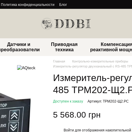
Политика конфиденциальности
Блог
Датчики и
Приводная
Компенсаци
преобразователи
техника
реактивной мощ
Главная
Контрольно-измерительные приборы
Измеритель-регулятор двухканальный с RS-485 Т
Измеритель-регу
485 ТРМ202-Щ2.
Доступен к заказу
Артикул: ТРМ202-Щ2.РС
5 568.00 грн
Войти
для отображения накопительной 
%