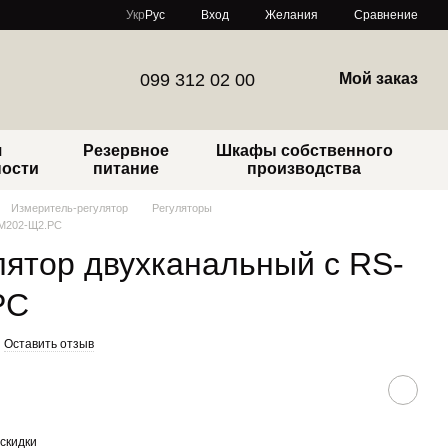
Сравнение
Укр
Рус
Вход
Желания
099 312 02 00
Мой заказ
я
Резервное
Шкафы собственного
ности
питание
производства
Измеритель-регулятор
Регуляторы
РМ202-Щ2.РС
лятор двухканальный с RS-
РС
Оставить отзыв
скидки