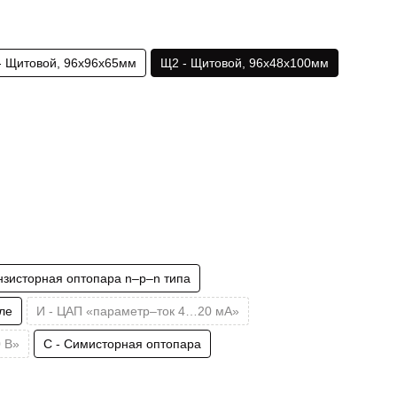
- Щитовой, 96х96х65мм
Щ2 - Щитовой, 96х48х100мм
анзисторная оптопара n–p–n типа
ле
И - ЦАП «параметр–ток 4…20 мА»
 В»
С - Симисторная оптопара