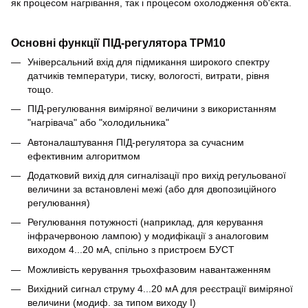
як процесом нагрівання, так і процесом охолодження об'єкта.
Основні функції ПІД-регулятора ТРМ10
Універсальний вхід для підмикання широкого спектру
датчиків температури, тиску, вологості, витрати, рівня
тощо.
ПІД-регулювання виміряної величини з використанням
"нагрівача" або "холодильника"
Автоналаштування ПІД-регулятора за сучасним
ефективним алгоритмом
Додатковий вихід для сигналізації про вихід регульованої
величини за встановлені межі (або для двопозиційного
регулювання)
Регулювання потужності (наприклад, для керування
інфрачервоною лампою) у модифікації з аналоговим
виходом 4...20 мА, спільно з пристроєм БУСТ
Можливість керування трьохфазовим навантаженням
Вихідний сигнал струму 4...20 мА для реєстрації виміряної
величини (модиф. за типом виходу І)