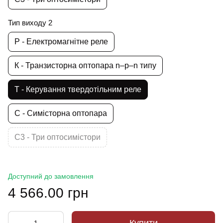
Тип виходу 2
Р - Електромагнітне реле
К - Транзисторна оптопара n–p–n типу
Т - Керування твердотільним реле
С - Симісторна оптопара
С3 - Три оптосимістори
Доступний до замовлення
4 566.00 грн