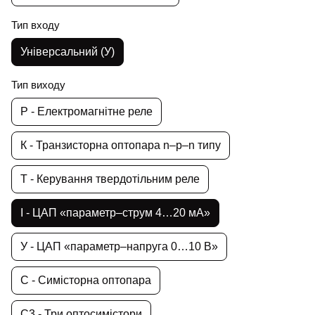
Тип входу
Універсальний (У)
Тип виходу
Р - Електромагнітне реле
К - Транзисторна оптопара n–p–n типу
Т - Керування твердотільним реле
І - ЦАП «параметр–струм 4…20 мА»
У - ЦАП «параметр–напруга 0…10 В»
С - Симісторна оптопара
С3 - Три оптосимістори