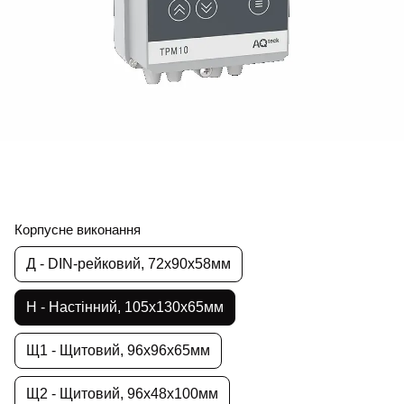
Корпусне виконання
Д - DIN-рейковий, 72х90х58мм
Н - Настінний, 105х130х65мм
Щ1 - Щитовий, 96х96х65мм
Щ2 - Щитовий, 96х48х100мм