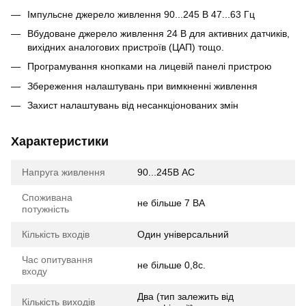
Імпульсне джерело живлення 90...245 В 47...63 Гц
Вбудоване джерело живлення 24 В для активних датчиків,
вихідних аналогових пристроїв (ЦАП) тощо.
Програмування кнопками на лицевій панелі пристрою
Збереження налаштувань при вимкненні живлення
Захист налаштувань від несанкціонованих змін
Характеристики
Напруга живлення
90...245В AC
Споживана
не більше 7 ВА
потужність
Кількість входів
Один універсальний
Час опитування
не більше 0,8с.
входу
Два (тип залежить від
Кількість виходів