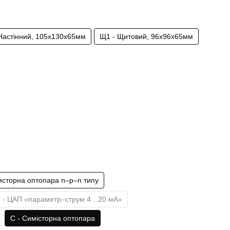
 Настінний, 105х130х65мм
Щ1 - Щитовий, 96х96х65мм
зисторна оптопара n–p–n типу
І - ЦАП «параметр–струм 4…20 мА»
С - Симісторна оптопара