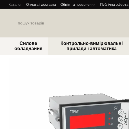
Перейти до основного контенту
Каталог
Оплата і доставка
Обмін та повернення
Публічна оферта
Силове
Контрольно-вимірювальні
обладнання
прилади і автоматика