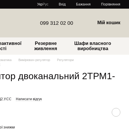
Порівняння
Укр
Рус
Вхід
Бажання
099 312 02 00
Мій кошик
еактивної
Резервне
Шафи власного
сті
живлення
виробництва
томатика
Вимірювач-регулятор
Регулятори
С
ятор двоканальний 2ТРМ1-
Щ2.У.СС
Написати відгук
ої знижки