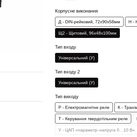
Корпусне виконання
Д - DIN-рейковий, 72х90х58мм
Н -
Щ2 - Щитовий, 96х48х100мм
Тип входу
Універсальний (У)
Тип входу 2
Універсальний (У)
Тип виходу
Р - Електромагнітне реле
К - Тран
Т - Керування твердотільним реле
У - ЦАП «параметр–напруга 0…10 В»