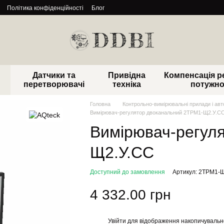
Політика конфіденційності
Блог
Датчики та
Привідна
Компенсація р
перетворювачі
техніка
потужно
Головна
Контрольно-вимірювальні прилади і ав
Вимірювач-регулятор двоканальний 2ТРМ1-Щ2.У.С
Вимірювач-регул
Щ2.У.СС
Доступний до замовлення
Артикул: 2ТРМ1-
4 332.00 грн
Увійти
для відображення накопичувальн
%