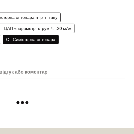
зисторна оптопара n–p–n типу
І - ЦАП «параметр–струм 4…20 мА»
С - Симісторна оптопара
відгук або коментар