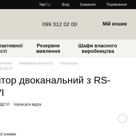
Порівняння
Укр
Рус
Вхід
Бажання
099 312 02 00
Мій кошик
еактивної
Резервне
Шафи власного
сті
живлення
виробництва
томатика
Вимірювач-регулятор
Регулятори
02-Щ2.УІ
тор двоканальний з RS-
І
Щ2.УІ
Написати відгук
ої знижки