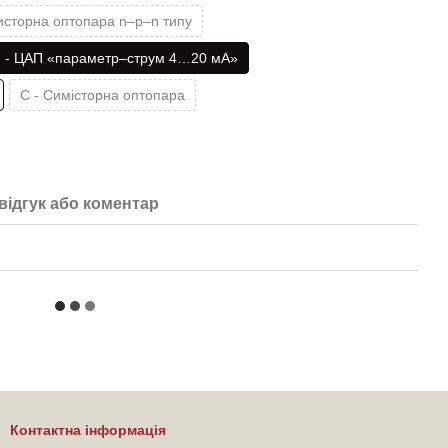
зисторна оптопара n–p–n типу
І - ЦАП «параметр–струм 4…20 мА»
С - Симісторна оптопара
відгук або коментар
Контактна інформація