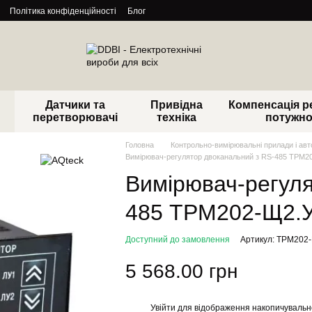
Політика конфіденційності
Блог
Датчики та
Привідна
Компенсація р
перетворювачі
техніка
потужно
Головна
Контрольно-вимірювальні прилади і ав
Вимірювач-регулятор двоканальний з RS-485 ТРМ2
Вимірювач-регуля
485 ТРМ202-Щ2.У
Доступний до замовлення
Артикул: ТРМ202-
5 568.00 грн
Увійти
для відображення накопичувальн
%