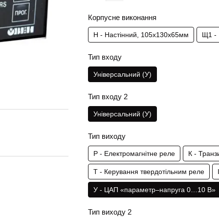
Корпусне виконання
Н - Настінний, 105х130х65мм
Щ1 -
Тип входу
Універсальний (У)
Тип входу 2
Універсальний (У)
Тип виходу
Р - Електромагнітне реле
К - Тран
Т - Керування твердотільним реле
У - ЦАП «параметр–напруга 0…10 В»
Тип виходу 2