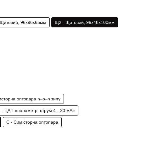
 Щитовий, 96х96х65мм
Щ2 - Щитовий, 96х48х100мм
зисторна оптопара n–p–n типу
І - ЦАП «параметр–струм 4…20 мА»
С - Симісторна оптопара