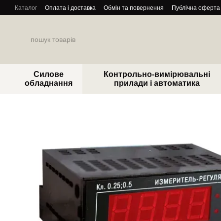
Перейти до основного контенту
Каталог
Оплата і доставка
Обмін та повернення
Публічна оферта
Силове
Контрольно-вимірювальні
обладнання
прилади і автоматика