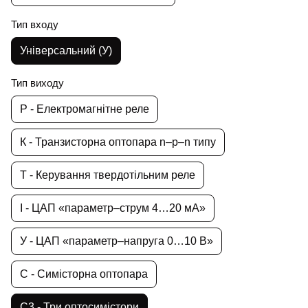
Тип входу
Універсальний (У)
Тип виходу
Р - Електромагнітне реле
К - Транзисторна оптопара n–p–n типу
Т - Керування твердотільним реле
І - ЦАП «параметр–струм 4…20 мА»
У - ЦАП «параметр–напруга 0…10 В»
С - Симісторна оптопара
С3 - Три оптосимістори