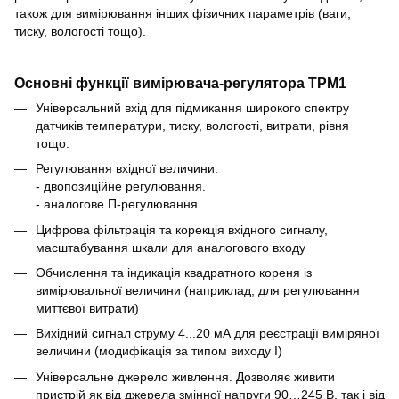
також для вимірювання інших фізичних параметрів (ваги,
тиску, вологості тощо).
Основні функції вимірювача-регулятора ТРМ1
Універсальний вхід для підмикання широкого спектру
датчиків температури, тиску, вологості, витрати, рівня
тощо.
Регулювання вхідної величини:
- двопозиційне регулювання.
- аналогове П-регулювання.
Цифрова фільтрація та корекція вхідного сигналу,
масштабування шкали для аналогового входу
Обчислення та індикація квадратного кореня із
вимірювальної величини (наприклад, для регулювання
миттєвої витрати)
Вихідний сигнал струму 4...20 мА для реєстрації виміряної
величини (модифікація за типом виходу І)
Універсальне джерело живлення. Дозволяє живити
пристрій як від джерела змінної напруги 90…245 В, так і від