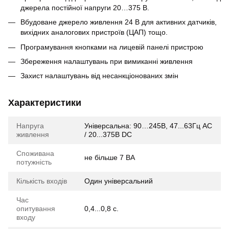
джерела постійної напруги 20…375 В.
Вбудоване джерело живлення 24 В для активних датчиків,
вихідних аналогових пристроїв (ЦАП) тощо.
Програмування кнопками на лицевій панелі пристрою
Збереження налаштувань при вимиканні живлення
Захист налаштувань від несанкціонованих змін
Характеристики
Напруга
Універсальна: 90…245В, 47...63Гц AC
живлення
/ 20...375В DC
Споживана
не більше 7 ВА
потужність
Кількість входів
Один універсальний
Час
опитування
0,4...0,8 с.
входу