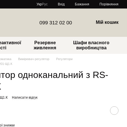
Порівняння
Укр
Рус
Вхід
Бажання
099 312 02 00
Мій кошик
еактивної
Резервне
Шафи власного
сті
живлення
виробництва
томатика
Вимірювач-регулятор
Регулятори
201-Щ1.К
тор одноканальний з RS-
К
-Щ1.К
Написати відгук
ої знижки