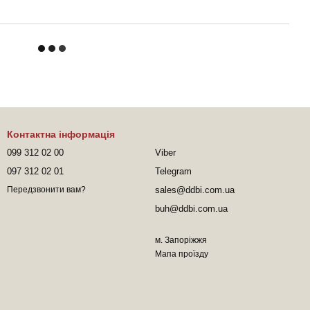
Контактна інформація
099 312 02 00
Viber
097 312 02 01
Telegram
sales@ddbi.com.ua
Передзвонити вам?
buh@ddbi.com.ua
м. Запоріжжя
Мапа проїзду