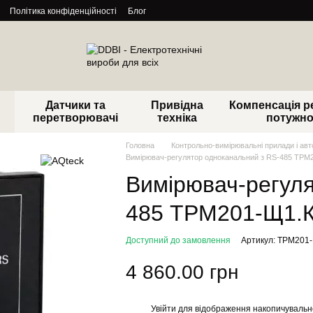
Політика конфіденційності
Блог
Датчики та
Привідна
Компенсація р
перетворювачі
техніка
потужно
Головна
Контрольно-вимірювальні прилади і ав
Вимірювач-регулятор одноканальний з RS-485 ТРМ
Вимірювач-регуля
485 ТРМ201-Щ1.
Доступний до замовлення
Артикул: ТРМ201
4 860.00 грн
Увійти
для відображення накопичувальн
%