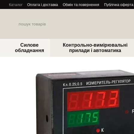
Перейти до основного контенту
Каталог
Оплата і доставка
Обмін та повернення
Публічна оферта
Силове
Контрольно-вимірювальні
обладнання
прилади і автоматика