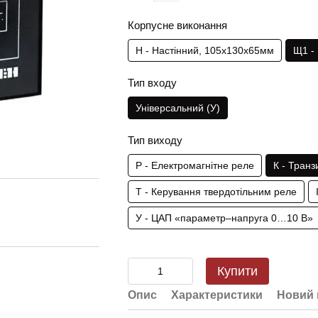
Корпусне виконання
Н - Настінний, 105х130х65мм
Щ1 -
Тип входу
Універсальний (У)
Тип виходу
Р - Електромагнітне реле
К - Тран
Т - Керування твердотільним реле
У - ЦАП «параметр–напруга 0…10 В»
Купити
Опис
Характеристики
Новий 