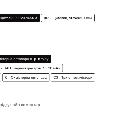
 Щитовий, 96х96х65мм
Щ2 - Щитовий, 96х48х100мм
зисторна оптопара n–p–n типу
І - ЦАП «параметр–струм 4…20 мА»
С - Симісторна оптопара
С3 - Три оптосимістори
відгук або коментар