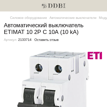
Силовое оборудование
Автоматические выключатели
Моду
Автоматический выключатель
ETIMAT 10 2P C 10А (10 kA)
Артикул:
2133714
Оставить отзыв