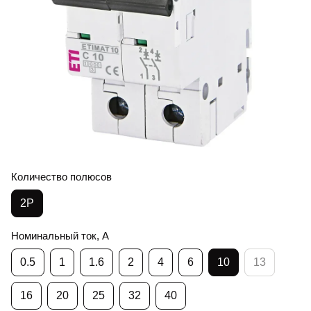
Количество полюсов
2Р
Номинальный ток, А
0.5
1
1.6
2
4
6
10
13
16
20
25
32
40