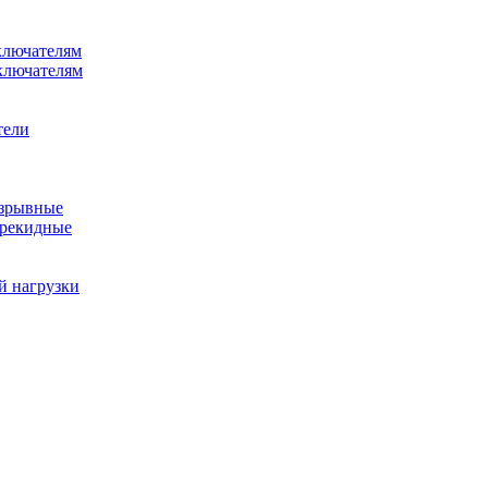
ключателям
ключателям
тели
азрывные
ерекидные
й нагрузки