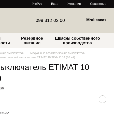
Сравнение
Укр
Рус
Вход
Желания
099 312 02 00
Мой заказ
я
Резервное
Шкафы собственного
ности
питание
производства
ские выключатели
Модульные автоматические выключатели
томатический выключатель ETIMAT 10 3P+N C 6А (10 kA)
выключатель ETIMAT 10
)
зыв
скидки