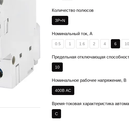
Количество полюсов
3Р+N
Номинальный ток, А
0.5
1
1.6
2
4
6
1
Предельная отключающая способност
10
Номинальное рабочее напряжение, В
400В АС
Время-токовая характеристика автома
C