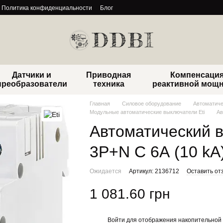
Политика конфиденциальности
Блог
Датчики и
Приводная
Компенсаци
преобразователи
техника
реактивной мощ
Главная
Силовое оборудование
Автоматиче
Модульные автоматические выключатели Eti
Ав
Автоматический 
3P+N C 6А (10 kA
Ожидается
Артикул: 2136712
Оставить от
1 081.60 грн
Войти
для отображения накопительной 
%