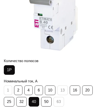
Количество полюсов
1Р
Номинальный ток, А
1
2
4
6
10
13
16
20
25
32
40
50
63