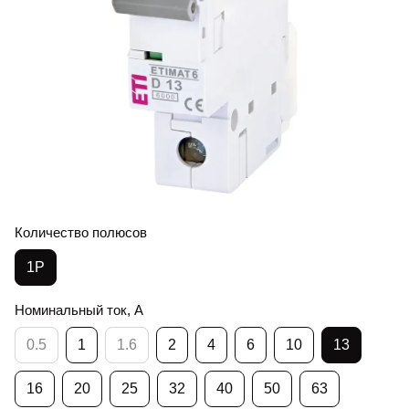
Количество полюсов
1Р
Номинальный ток, А
0.5
1
1.6
2
4
6
10
13
16
20
25
32
40
50
63