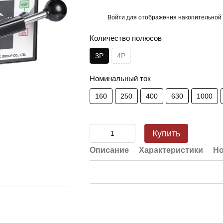
Войти
для отображения накопительной 
%
Количество полюсов
3Р
4Р
Номинальный ток
160
250
400
630
1000
Купить
Описание
Характеристики
Но