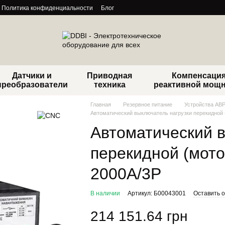
Политика конфиденциальности
Блог
Датчики и
Приводная
Компенсаци
преобразователи
техника
реактивной мощ
Главная
Резервное питание
Устройства АВ
Автоматический выключатель нагрузки перекидной 
Автоматический 
перекидной (мото
2000А/3Р
В наличии
Артикул: Б00043001
Оставить 
214 151.64 грн