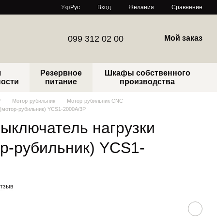
Сравнение
Укр
Рус
Вход
Желания
099 312 02 00
Мой заказ
я
Резервное
Шкафы собственного
ности
питание
производства
Р
Мотор-рубильник
Мотор-рубильник CNC
(мотор-рубильник) YCS1-2000А/3Р
выключатель нагрузки
р-рубильник) YCS1-
отзыв