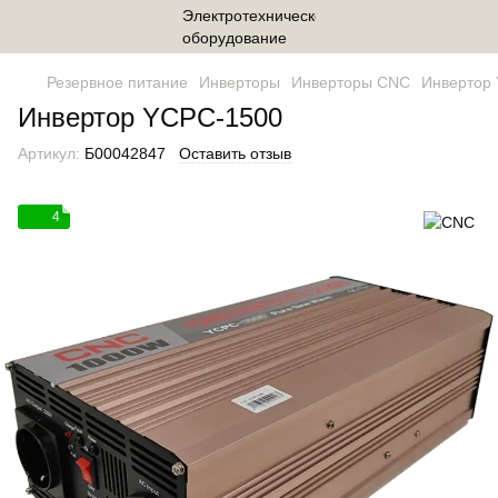
Резервное питание
Инверторы
Инверторы CNC
Инвертор
Инвертор YCPC-1500
Артикул:
Б00042847
Оставить отзыв
4