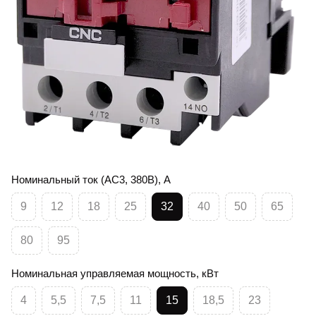
Номинальный ток (AC3, 380В), А
9
12
18
25
32
40
50
65
80
95
Номинальная управляемая мощность, кВт
4
5,5
7,5
11
15
18,5
23