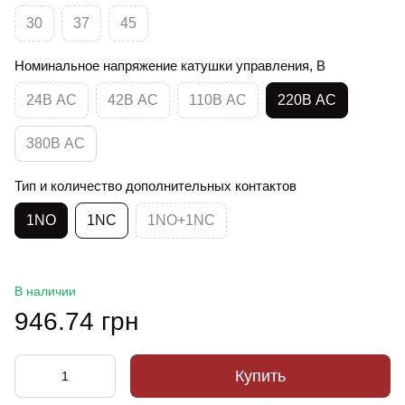
30
37
45
Номинальное напряжение катушки управления, В
24В АС
42В АС
110В АС
220В АС
380В АС
Тип и количество дополнительных контактов
1NO
1NC
1NO+1NC
В наличии
946.74 грн
Купить