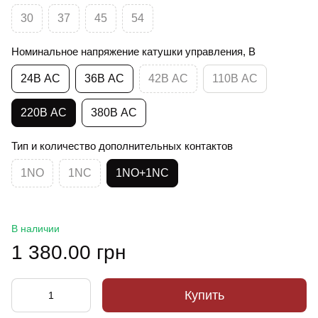
30
37
45
54
Номинальное напряжение катушки управления, В
24В АС
36В АС
42В АС
110В АС
220В АС
380В АС
Тип и количество дополнительных контактов
1NO
1NC
1NO+1NC
В наличии
1 380.00 грн
Купить