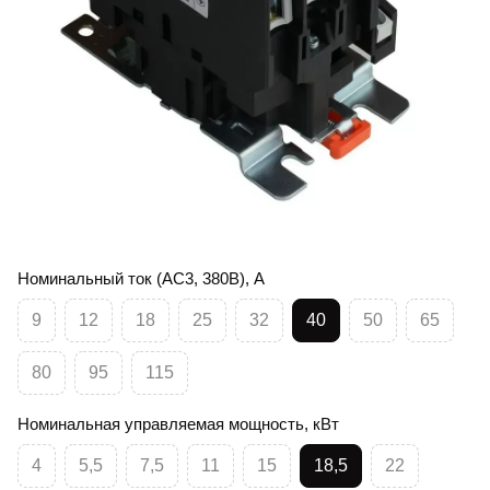
Номинальный ток (AC3, 380В), А
9
12
18
25
32
40
50
65
80
95
115
Номинальная управляемая мощность, кВт
4
5,5
7,5
11
15
18,5
22