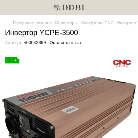
Резервное питание
Инверторы
Инверторы CNC
Инвертор
Инвертор YCPE-3500
Артикул:
Б00042859
Оставить отзыв
4