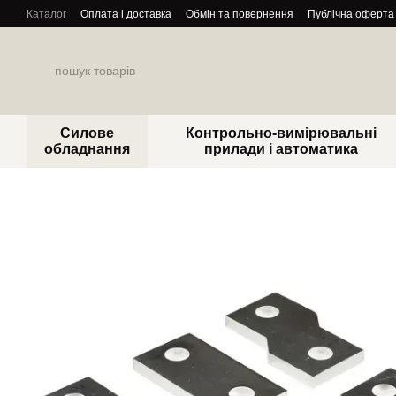
Перейти до основного контенту
Каталог
Оплата і доставка
Обмін та повернення
Публічна оферта
Силове
Контрольно-вимірювальні
обладнання
прилади і автоматика