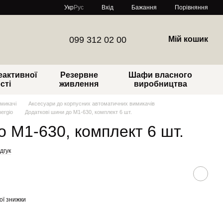
Порівняння
Укр
Рус
Вхід
Бажання
099 312 02 00
Мій кошик
еактивної
Резервне
Шафи власного
сті
живлення
виробництва
микачі
Аксесуари до корпусних автоматичних вимикачів
ergio
Додаткові шини до М1-630, комплект 6 шт.
о М1-630, комплект 6 шт.
дгук
ої знижки