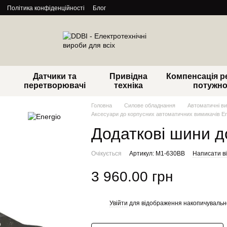
Політика конфіденційності
Блог
Датчики та
Привідна
Компенсація р
перетворювачі
техніка
потужно
Головна
Силове обладнання
Автоматичні ви
Аксесуари до корпусних автоматичних вимикачів En
Додаткові шини д
Очікується
Артикул: М1-630ВВ
Написати ві
3 960.00 грн
Увійти
для відображення накопичувальн
%