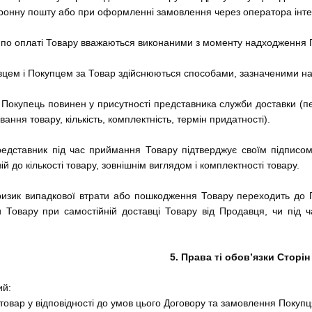
тронну пошту або при оформленні замовлення через оператора інте
я по оплаті Товару вважаються виконаними з моменту надходження 
вцем і Покупцем за Товар здійснюються способами, зазначеними на с
 Покупець повинен у присутності представника служби доставки (пере
ння товару, кількість, комплектність, термін придатності).
редставник під час приймання Товару підтверджує своїм підписом
ій до кількості товару, зовнішнім виглядом і комплектності товару.
 ризик випадкової втрати або пошкодження Товару переходить до
и Товару при самостійній доставці Товару від Продавця, чи під 
5. Права ті обов’язки Сторін
ий:
 товар у відповідності до умов цього Договору та замовлення Покупц