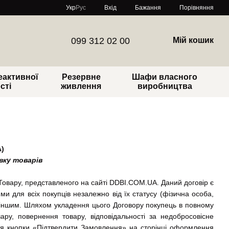
Порівняння
Укр
Рус
Вхід
Бажання
099 312 02 00
Мій кошик
еактивної
Резервне
Шафи власного
сті
живлення
виробництва
)
вку товарів
 Товару, представленого на сайті DDBI.COM.UA. Даний договір є
ми для всіх покупців незалежно від їх статусу (фізична особа,
іншим. Шляхом укладення цього Договору покупець в повному
ру, повернення товару, відповідальності за недобросовісне
ння кнопки «Підтвердити Замовлення» на сторінці оформлення