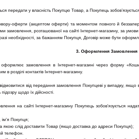
ться передати у власність Покупцю Товар, а Покупець зобов’язуєтьс
овору-оферти (акцептом оферти) та моментом повного й беззапе
и замовлення, розташованої на сайті Інтернет-магазину, за умов
 разі необхідності, за бажанням Покупця, Договір може бути оформ
3. Оформлення Замовлення
о оформлює замовлення в Інтернет-магазині через форму «Ко
м в розділі контактів Інтернет-магазину.
відмовитися від передання замовлення Покупцеві у випадку, якщо 
підозру щодо їх дійсності.
влення на сайті Інтернет-магазину Покупець зобов'язується нада
, ім'я Покупця;
 за якою слід доставити Товар (якщо доставка до адреси Покупця);
ний телефон.