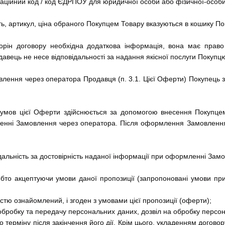
ікаційний код / код ЄДРПОУ для юридичної особи або фізичної-особ
ть, артикул, ціна обраного Покупцем Товару вказуються в кошику По
торін договору необхідна додаткова інформація, вона має право
авець не несе відповідальності за надання якісної послуги Покупцю 
лення через оператора Продавця (п. 3.1. Цієї Оферти) Покупець зоб
умов цієї Оферти здійснюється за допомогою внесення Покупцем 
енні Замовлення через оператора. Після оформлення Замовлення
ідальність за достовірність наданої інформації при оформленні Зам
тобто акцептуючи умови даної пропозиції (запропоновані умови 
істю ознайомлений, і згоден з умовами цієї пропозиції (оферти);
, обробку та передачу персональних даних, дозвіл на обробку персон
терміну після закінчення його дії. Крім цього, укладенням догово