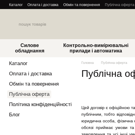
Перейти до основного контенту
Каталог
Оплата і доставка
Обмін та повернення
Публічна оферта
Силове
Контрольно-вимірювальні
обладнання
прилади і автоматика
Каталог
Головна
Публічна оферта
Публічна о
Оплата і доставка
Обмін та повернення
Публічна оферта
Політика конфіденційності
Цей договір є офіційною т
Блог
публічним, тобто відповід
юридична особа, фізична 
обсязі приймає умови та
замовлення та усі інші у