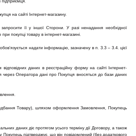
и підприємця.
купця на сайті Інтернет-магазину.
 запросити її у іншої Сторони. У разі ненадання необхідної
при покупці товару в інтернет-магазині.
ов'язується надати інформацію, зазначену в п. 3.3 – 3.4. цієї
відповідних даних в реєстраційну форму на сайті Інтернет-
 через Оператора дані про Покупця вносяться до бази даних
овлення.
придбання Товару), шляхом оформлення Замовлення, Покупець
альних даних діє протягом усього терміну дії Договору, а також
ру Покупець підтверджує, що він повідомлений (без додаткового