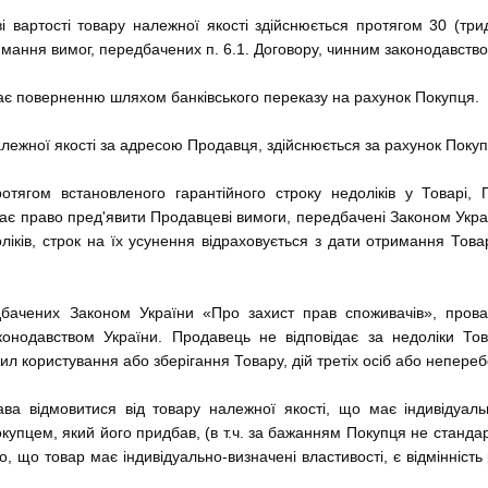
і вартості товару належної якості здійснюється протягом 30 (тр
ання вимог, передбачених п. 6.1. Договору, чинним законодавство
ягає поверненню шляхом банківського переказу на рахунок Покупця.
лежної якості за адресою Продавця, здійснюється за рахунок Поку
отягом встановленого гарантійного строку недоліків у Товарі,
ає право пред'явити Продавцеві вимоги, передбачені Законом Укра
ліків, строк на їх усунення відраховується з дати отримання То
едбачених Законом України «Про захист прав споживачів», про
онодавством України. Продавець не відповідає за недоліки Тов
 користування або зберігання Товару, дій третіх осіб або непереб
ва відмовитися від товару належної якості, що має індивідуаль
упцем, який його придбав, (в т.ч. за бажанням Покупця не стандарт
, що товар має індивідуально-визначені властивості, є відмінність 