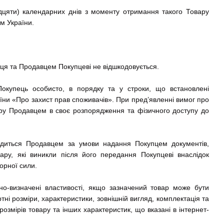
идцяти) календарних днів з моменту отримання такого Товару
м України.
пця та Продавцем Покупцеві не відшкодовується.
 Покупець особисто, в порядку та у строки, що встановлені
їни «Про захист прав споживачів». При пред’явленні вимог про
вару Продавцем в своє розпорядження та фізичного доступу до
вадиться Продавцем за умови надання Покупцем документів,
ару, які виникли після його передання Покупцеві внаслідок
орної сили.
но-визначені властивості, якщо зазначений товар може бути
ні розміри, характеристики, зовнішній вигляд, комплектація та
розмірів товару та інших характеристик, що вказані в інтернет-