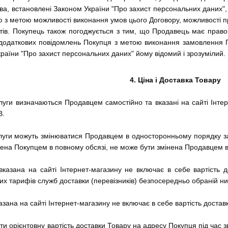
а, встановлені Законом України "Про захист персональних даних", п
з метою можливості виконання умов цього Договору, можливості пр
нтів. Покупець також погоджується з тим, що Продавець має право
додаткових повідомлень Покупця з метою виконання замовлення П
країни "Про захист персональних даних" йому відомий і зрозумілий.
4. Ціна і Доставка Товару
луги визначаються Продавцем самостійно та вказані на сайті Інтерн
В.
слуги можуть змінюватися Продавцем в односторонньому порядку за
ачена Покупцем в повному обсязі, не може бути змінена Продавцем 
а вказана на сайті Інтернет-магазину не включає в себе вартість
их тарифів служб доставки (перевізників) безпосередньо обраній ни
казана на сайті Інтернет-магазину не включає в себе вартість доста
ти орієнтовну вартість доставки Товару на адресу Покупця під час