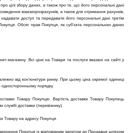
ро цілі збору даних, а також про те, що його персональні дані
оведення взаєморозрахунків, а також для отримання рахунків,
 надавати доступ та передавати його персональні дані третім
окупця. Обсяг прав Покупця, як суб'єкта персональних даних
ет-магазину. Всі ціни на Товари та послуги вказані на сайті у
лежно від кон'юнктури ринку. При цьому ціна окремої одиниці
в односторонньому порядку.
 доставки Товару Покупцю. Вартість доставки Товару Покупець
м службі доставки (перевізнику).
вки Товару на адресу Покупця.
 звернення Покупця із відповідним запитом до Продавця шляхом