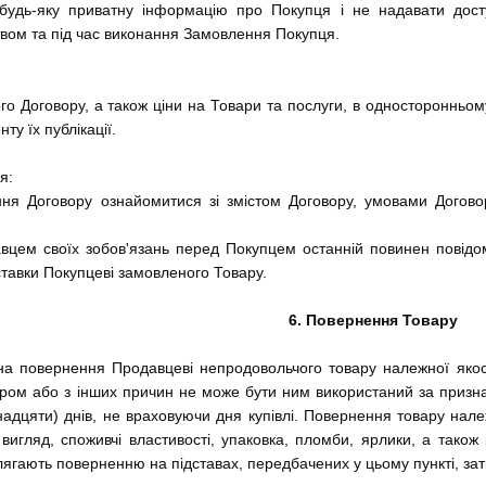
будь-яку приватну інформацію про Покупця і не надавати досту
вом та під час виконання Замовлення Покупця.
го Договору, а також ціни на Товари та послуги, в односторонньому
ту їх публікації.
я:
ня Договору ознайомитися зі змістом Договору, умовами Догово
вцем своїх зобов'язань перед Покупцем останній повинен повідом
ставки Покупцеві замовленого Товару.
6. Повернення Товару
на повернення Продавцеві непродовольчого товару належної якос
ром або з інших причин не може бути ним використаний за призн
надцяти) днів, не враховуючи дня купівлі. Повернення товару нале
вигляд, споживчі властивості, упаковка, пломби, ярлики, а тако
длягають поверненню на підставах, передбачених у цьому пункті, зат