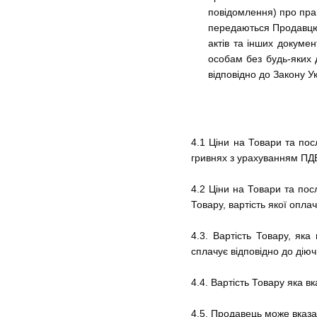
повідомлення) про прав
передаються Продавцю 
актів та інших докуме
особам без будь-яких 
відповідно до Закону У
4.1 Ціни на Товари та пос
гривнях з урахуванням ПД
4.2 Ціни на Товари та по
Товару, вартість якої опл
4.3. Вартість Товару, як
сплачує відповідно до діюч
4.4. Вартість Товару яка в
4.5. Продавець може вказа