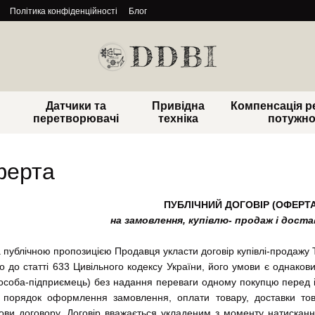
Політика конфіденційності
Блог
Датчики та
Привідна
Компенсація р
перетворювачі
техніка
потужно
ферта
ПУБЛІЧНИЙ ДОГОВІР (ОФЕРТА
на замовлення, купівлю- продаж і доста
а публічною пропозицією Продавця укласти договір купівлі-продажу
но до статті 633 Цивільного кодексу України, його умови є однакови
особа-підприємець) без надання переваги одному покупцю перед 
 порядок оформлення замовлення, оплати товару, доставки това
мови договору. Договір вважається укладеним з моменту натиска