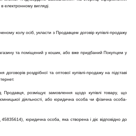
в електронному вигляді.
ченому колу осіб, укласти з Продавцем договір купівлі-продажу
-магазину та поміщений у кошик, або вже придбаний Покупцем у
 договорів роздрібної та оптової купівлі-продажу на підставі
тернет.
ід Продавця, розміщує замовлення щодо купівлі товару, що
иємницької діяльності, або юридична особа чи фізична особа-
 45835614), юридична особа, яка створена і діє відповідно до