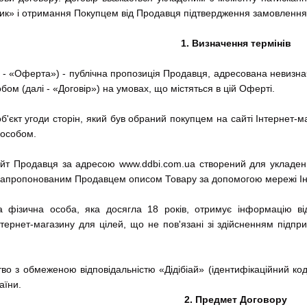
ик» і отримання Покупцем від Продавця підтвердження замовлення 
1.
Визначення термінів
і - «Оферта») - публічна пропозиція Продавця, адресована невизна
ом (далі - «Договір») на умовах, що містяться в цій Оферті.
об'єкт угоди сторін, який був обраний покупцем на сайті Інтернет
пособом.
айт Продавця за адресою www.ddbi.com.ua створений для укладення
запропонованим Продавцем описом Товару за допомогою мережі Ін
на фізична особа, яка досягла 18 років, отримує інформацію в
тернет-магазину для цілей, що не пов'язані зі здійсненням підпр
во з обмеженою відповідальністю «Дідібіай» (ідентифікаційний код
аїни.
2. Предмет Договору