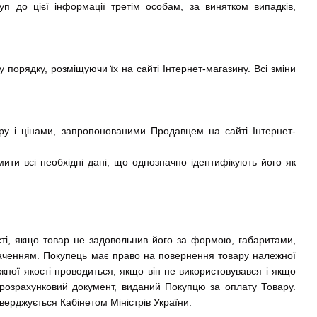
п до цієї інформації третім особам, за винятком випадків,
 порядку, розміщуючи їх на сайті Інтернет-магазину. Всі зміни
ру і цінами, запропонованими Продавцем на сайті Інтернет-
ити всі необхідні дані, що однозначно ідентифікують його як
ті, якщо товар не задовольнив його за формою, габаритами,
аченням. Покупець має право на повернення товару належної
жної якості проводиться, якщо він не використовувався і якщо
ж розрахунковий документ, виданий Покупцю за оплату Товару.
верджується Кабінетом Міністрів України.