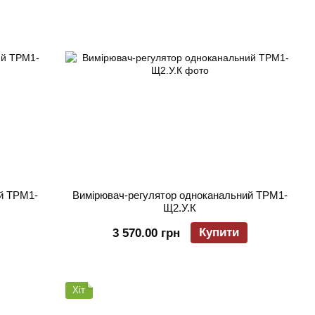
й ТРМ1-
Вимірювач-регулятор одноканальний ТРМ1-
Щ2.У.К
Купити
3 570.00 грн
Хіт