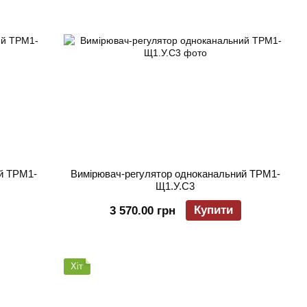
й ТРМ1-
Вимірювач-регулятор одноканальний ТРМ1-
Щ1.У.С3
Купити
3 570.00 грн
Хіт