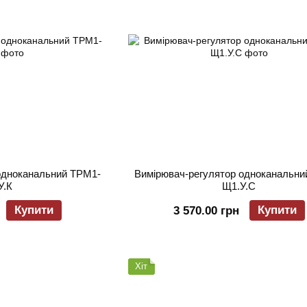
одноканальний ТРМ1-
Вимірювач-регулятор одноканальни
У.К
Щ1.У.С
Купити
Купити
3 570.00 грн
Хіт