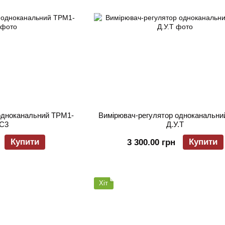
одноканальний ТРМ1-
Вимірювач-регулятор одноканальни
.С3
Д.У.Т
Купити
Купити
3 300.00 грн
Хіт