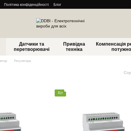
Політика конфіденційності
Блог
Датчики та
Привідна
Компенсація р
перетворювачі
техніка
потужно
лятор
Регулятори
Сор
Хіт