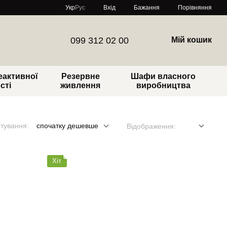
Порівняння
Укр
Рус
Вхід
Бажання
099 312 02 00
Мій кошик
еактивної
Резервне
Шафи власного
сті
живлення
виробництва
тування:
спочатку дешевше
Відображення:
Хіт