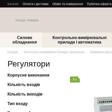
Перейти до основного контенту
Каталог
Оплата і доставка
Обмін та повернення
Публічна оферта
Силове
Контрольно-вимірювальні
обладнання
прилади і автоматика
Головна
Контрольно-вимірювальні прилади і автоматика
Вимірювач-регу
Регулятори
Корпусне виконання
Хіт
Кількість входів
Кількість виходів
Тип входу