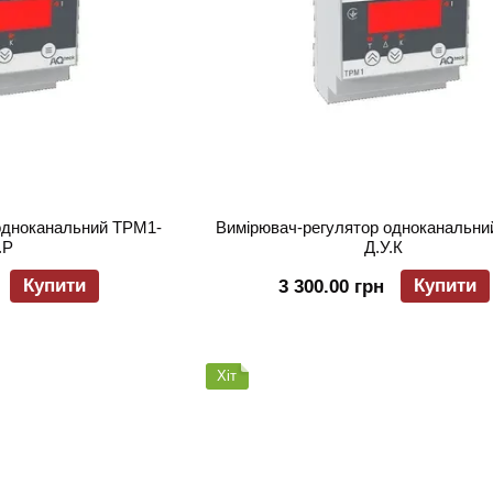
одноканальний ТРМ1-
Вимірювач-регулятор одноканальни
.Р
Д.У.К
Купити
Купити
3 300.00 грн
Хіт