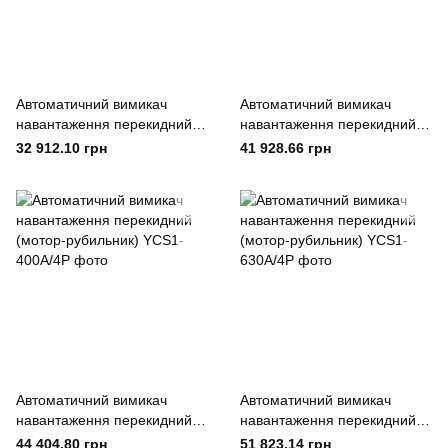
Автоматичний вимикач
Автоматичний вимикач
навантаження перекидний
навантаження перекидний
(мотор-рубильник) YCS1-
(мотор-рубильник) YCS1-
32 912.10 грн
41 928.66 грн
400А/3Р
630А/3Р
Автоматичний вимикач
Автоматичний вимикач
навантаження перекидний
навантаження перекидний
(мотор-рубильник) YCS1-
(мотор-рубильник) YCS1-
44 404.80 грн
51 823.14 грн