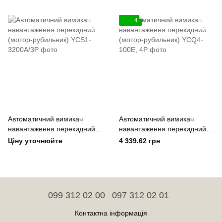
2000А/3Р
2500А/3Р
4
Автоматичний вимикач
Автоматичний вимикач
навантаження перекидний
навантаження перекидний
(мотор-рубильник) YCS1-
(мотор-рубильник) YCQ4-
Ціну уточнюйте
4 339.62 грн
3200А/3Р
100E, 4P
099 312 02 00
097 312 02 01
Контактна інформація