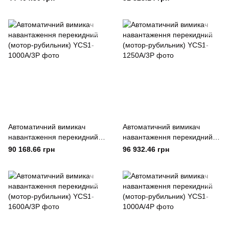
400А/4Р
630А/4Р
Автоматичний вимикач
Автоматичний вимикач
навантаження перекидний
навантаження перекидний
(мотор-рубильник) YCS1-
(мотор-рубильник) YCS1-
90 168.66 грн
96 932.46 грн
1000А/3Р
1250А/3Р