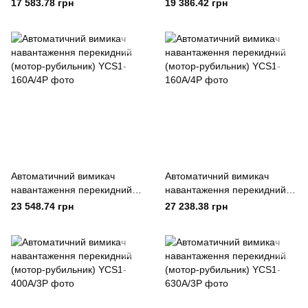
(мотор-рубильник) YCS1-
(мотор-рубильник) YCS1-
17 583.78 грн
19 386.42 грн
160А/3Р
250А/3Р
Автоматичний вимикач
Автоматичний вимикач
навантаження перекидний
навантаження перекидний
(мотор-рубильник) YCS1-
(мотор-рубильник) YCS1-
23 548.74 грн
27 238.38 грн
160А/4Р
160А/4Р