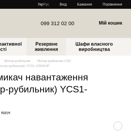
Порівняння
Укр
Рус
Вхід
Бажання
099 312 02 00
Мій кошик
еактивної
Резервне
Шафи власного
сті
живлення
виробництва
Мотор-рубильник
Мотор-рубильник CNC
мотор-рубильник) YCS1-1250А/3Р
микач навантаження
р-рубильник) YCS1-
відгук