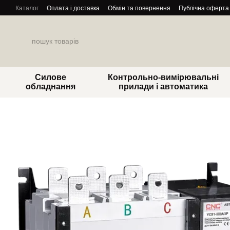
Перейти до основного контенту
Каталог
Оплата і доставка
Обмін та повернення
Публічна оферта
Силове
Контрольно-вимірювальні
обладнання
прилади і автоматика