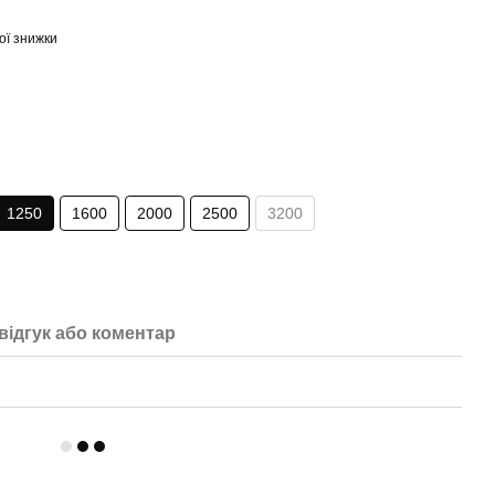
ої знижки
1250
1600
2000
2500
3200
відгук або коментар