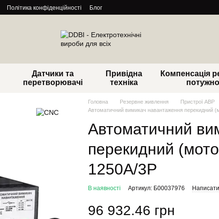
Політика конфіденційності
Блог
Датчики та
Привідна
Компенсація р
перетворювачі
техніка
потужно
Головна
Резервне живлення
Пристрої АВР
Автоматичний вимикач навантаження перекидний (
Автоматичний ви
перекидний (мото
1250А/3Р
В наявності
Артикул: Б00037976
Написати 
96 932.46 грн