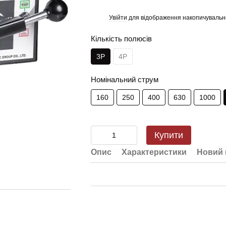
Увійти
для відображення накопичувальн
%
Кількість полюсів
3Р
4Р
Номінальний струм
160
250
400
630
1000
Купити
Опис
Характеристики
Новий 