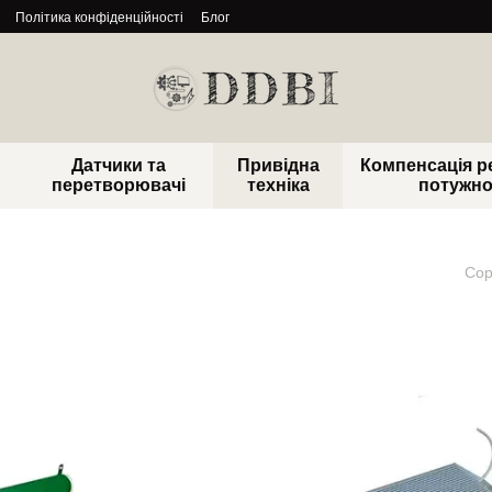
Політика конфіденційності
Блог
Датчики та
Привідна
Компенсація р
перетворювачі
техніка
потужно
Сор