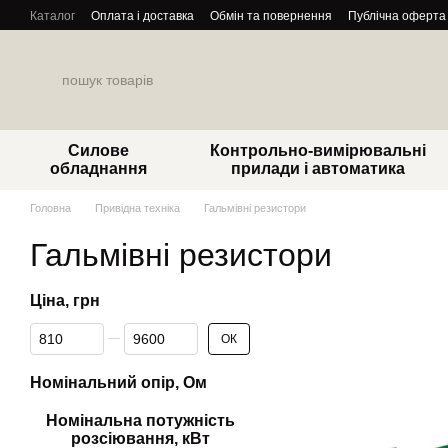
Перейти до основного контенту
Каталог
Оплата і доставка
Обмін та повернення
Публічна оферта
Силове
Контрольно-вимірювальні
обладнання
прилади і автоматика
Головна
Привідна техніка
Гальмівні резистори
Гальмівні резистори
Ціна, грн
Від Ціна, грн
До Ціна, грн
ОК
Номінальний опір, Ом
Номінальна потужність
розсіювання, кВт