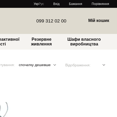
Порівняння
Укр
Рус
Вхід
Бажання
099 312 02 00
Мій кошик
еактивної
Резервне
Шафи власного
сті
живлення
виробництва
тування:
спочатку дешевше
Відображення: