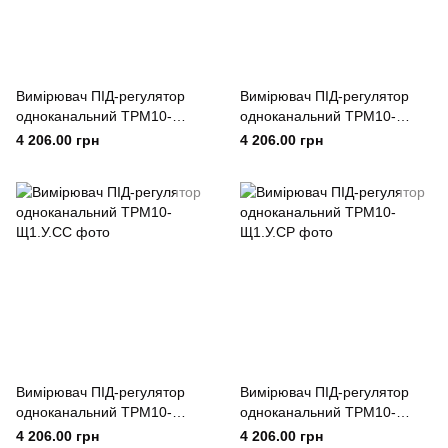
Вимірювач ПІД-регулятор
Вимірювач ПІД-регулятор
одноканальний ТРМ10-
одноканальний ТРМ10-
Щ1.У.КТ
Щ1.У.КСЗ
4 206.00 грн
4 206.00 грн
Вимірювач ПІД-регулятор
Вимірювач ПІД-регулятор
одноканальний ТРМ10-
одноканальний ТРМ10-
Щ1.У.СС
Щ1.У.СР
4 206.00 грн
4 206.00 грн