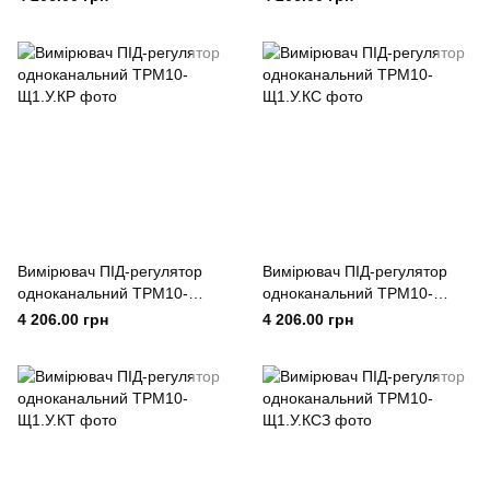
Вимірювач ПІД-регулятор
Вимірювач ПІД-регулятор
одноканальний ТРМ10-
одноканальний ТРМ10-
Щ1.У.КР
Щ1.У.КС
4 206.00 грн
4 206.00 грн