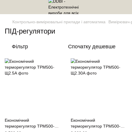
Контрольно-вимірювальні прилади і автоматика
Вимірювач-
ПІД-регулятори
Фільтр
Спочатку дешевше
Економічний
Економічний
терморегулятор ТРМ500-
терморегулятор ТРМ500-