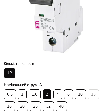
Кількість полюсів
1Р
Номінальний струм, А
0.5
1
1.6
2
4
6
10
13
16
20
25
32
40