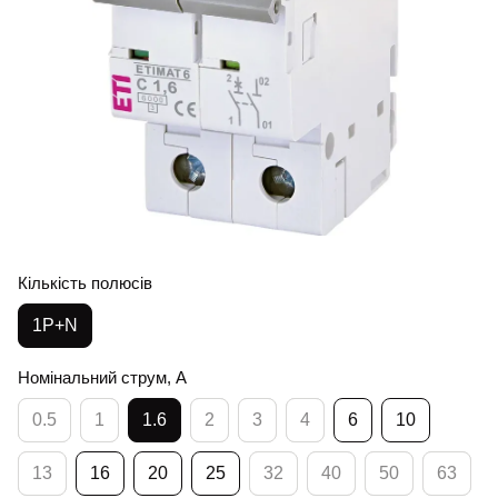
Кількість полюсів
1Р+N
Номінальний струм, А
0.5
1
1.6
2
3
4
6
10
13
16
20
25
32
40
50
63