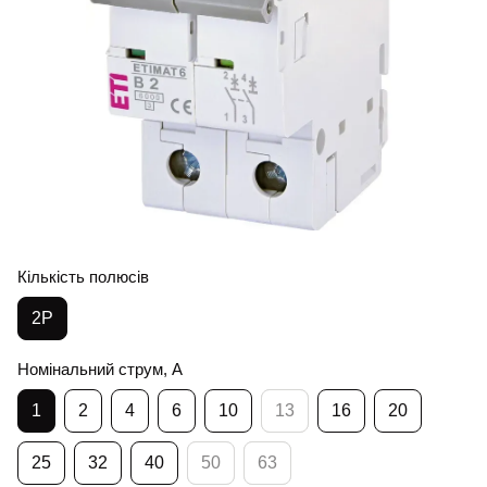
Кількість полюсів
2Р
Номінальний струм, А
1
2
4
6
10
13
16
20
25
32
40
50
63