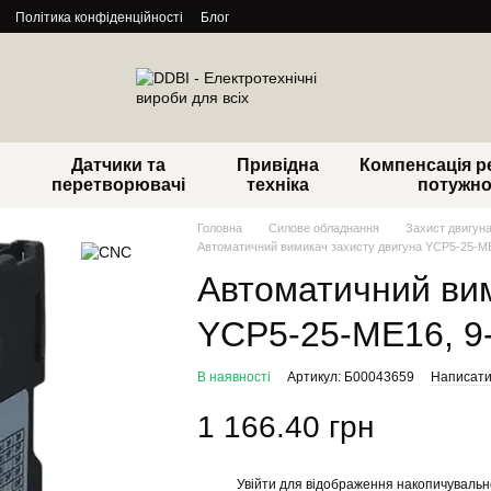
Політика конфіденційності
Блог
Датчики та
Привідна
Компенсація р
перетворювачі
техніка
потужно
Головна
Силове обладнання
Захист двигун
Автоматичний вимикач захисту двигуна YCP5-25-ME
Автоматичний вим
YCP5-25-ME16, 9
В наявності
Артикул: Б00043659
Написати 
1 166.40 грн
Увійти
для відображення накопичувальн
%