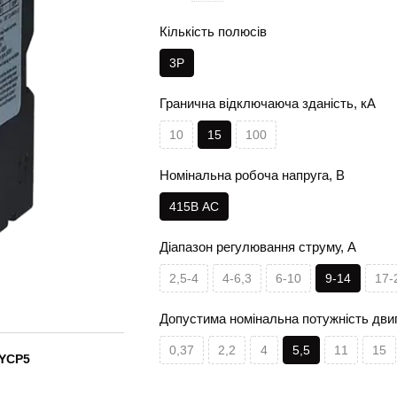
Кількість полюсів
3Р
Гранична відключаюча зданість, кА
10
15
100
Номінальна робоча напруга, В
415В АС
Діапазон регулювання струму, А
2,5-4
4-6,3
6-10
9-14
17-
Допустима номінальна потужність дви
0,37
2,2
4
5,5
11
15
 YCP5