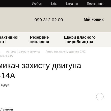
Порівняння
Укр
Рус
Вхід
Бажання
099 312 02 00
Мій кошик
еактивної
Резервне
Шафи власного
сті
живлення
виробництва
а
Автомати захисту двигуна
Автомати захисту двигуна CNC
16, 9-14А
икач захисту двигуна
-14А
відгук
ої знижки