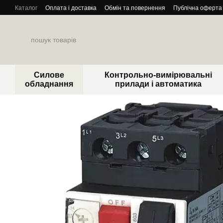
Перейти до основного контенту
Каталог
Оплата і доставка
Обмін та повернення
Публічна оферта
Силове
Контрольно-вимірювальні
обладнання
прилади і автоматика