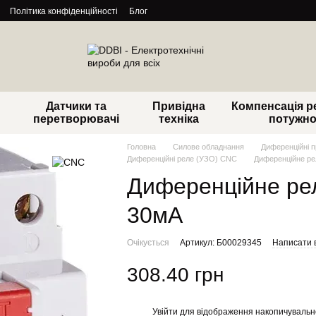
Політика конфіденційності
Блог
Датчики та
Привідна
Компенсація р
перетворювачі
техніка
потужно
Головна
Силове обладнання
Диференційні п
Диференційні реле (УЗО) CNC
Диференційне ре
Диференційне рел
30мA
Очікується
Артикул: Б00029345
Написати в
308.40 грн
Увійти
для відображення накопичувальн
%