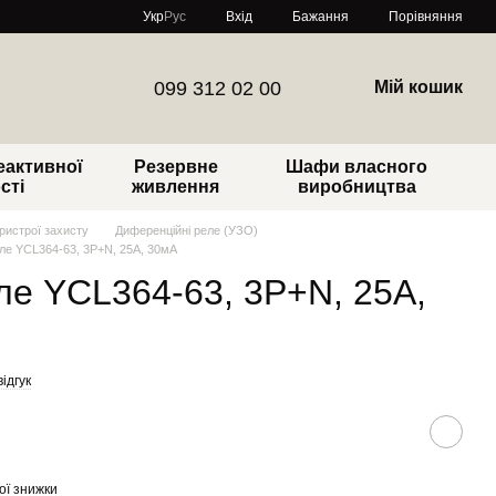
Порівняння
Укр
Рус
Вхід
Бажання
099 312 02 00
Мій кошик
еактивної
Резервне
Шафи власного
сті
живлення
виробництва
ристрої захисту
Диференційні реле (УЗО)
ле YCL364-63, 3P+N, 25A, 30мA
е YCL364-63, 3P+N, 25A,
ідгук
ої знижки