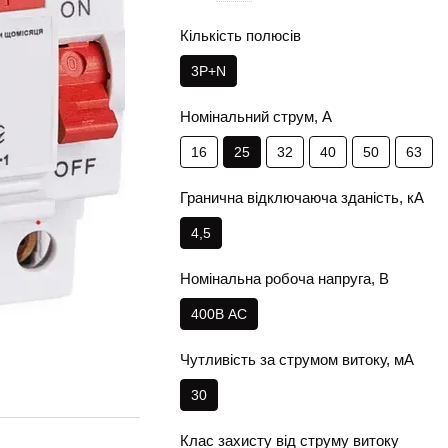
Кількість полюсів
3Р+N
Номінальний струм, А
16
25
32
40
50
63
Гранична відключаюча зданість, кА
4,5
Номінальна робоча напруга, В
400В АС
Чутливість за струмом витоку, мА
30
Клас захисту від струму витоку