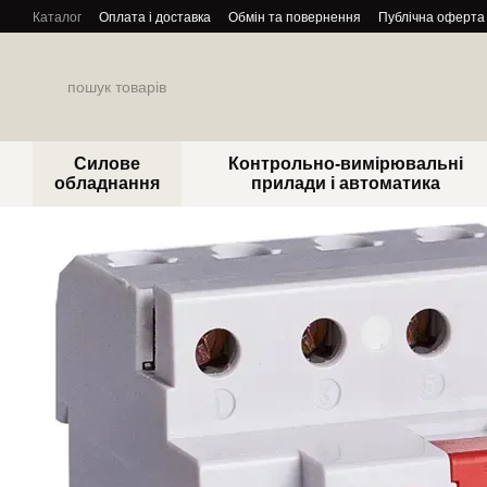
Перейти до основного контенту
Каталог
Оплата і доставка
Обмін та повернення
Публічна оферта
Силове
Контрольно-вимірювальні
обладнання
прилади і автоматика