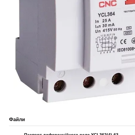
Файли
Паспорт диференційного реле YCL362(4)-63