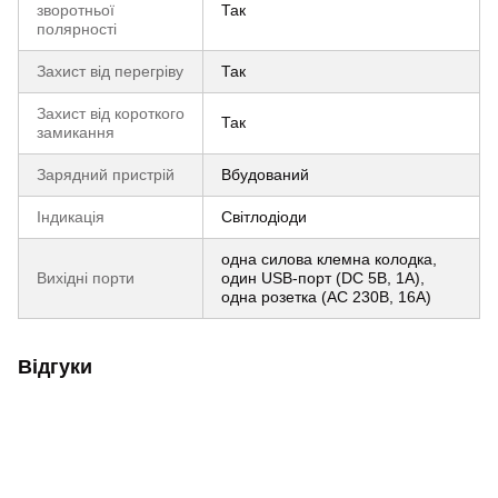
зворотньої
Так
полярності
Захист від перегріву
Так
Захист від короткого
Так
замикання
Зарядний пристрій
Вбудований
Індикація
Світлодіоди
одна силова клемна колодка,
Вихідні порти
один USB-порт (DC 5В, 1А),
одна розетка (AC 230В, 16А)
Відгуки