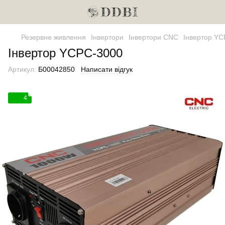
Резервне живлення
Інвертори
Інвертори CNC
Інвертор Y
Інвертор YCPC-3000
Артикул:
Б00042850
Написати відгук
4