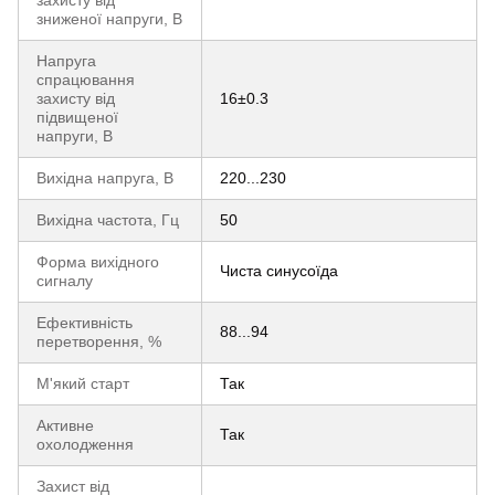
захисту від
зниженої напруги, В
Напруга
спрацювання
захисту від
16±0.3
підвищеної
напруги, В
Вихідна напруга, В
220...230
Вихідна частота, Гц
50
Форма вихідного
Чиста синусоїда
сигналу
Ефективність
88...94
перетворення, %
М'який старт
Так
Активне
Так
охолодження
Захист від