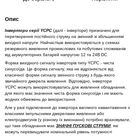
Опис
Інвертори серії YCPC
(далі - інвертори) призначені для
перетворення постійного струму на змінний зі збільшенням
вихідної напруги. Найчастіше використовуються у схемах
резервного живлення промислових та побутових споживачів
від акумуляторних батарей напругою 12 та 24В DC.
Форма вихідного сигналу інверторів типу YCPC - чиста
синусоїда. Це форма сигналу, яка не відрізняється від
класичної форми сигналу змінного струму з будь-якого
звичайного джерела живлення. Відповідно, інвертори
YCPC можуть використовуватись для живлення обладнання,
для якого має значення чиста форма синусоїди і не мають
жодних обмежень до використання.
Але у разі підключення до інвертора вагомого навантаження з
власними імпульсними джерелами живлення або
електродвигунів (у різному їх виконанні) потрібно враховувати,
що таке обладнання має
ЗНАЧНІ ПУСКОВІ СТРУМИ
, які
можуть перевищувати номінальний рівень потужності