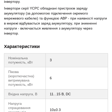
інвертору.
Інвертори серії YCPC обладнані пристроєм заряду
акумулятору (за допомогою підключення окремого
мережевого кабелю) та функцією АВР - при наявності напруги
в мережі відбувається заряд акумулятору, при зникненні
напруги - включається живлення з акумулятору через
інвертор.
Характеристики
Номінальна
3
потужність, кВт
Пікова
(короткочастна)
6
витримувана
потужність, кВт
Вхідна напруга, В
11...15 В, DC
Напруга
спрацювання
10±0.3