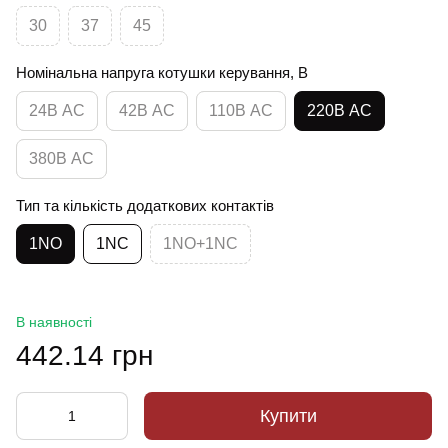
30
37
45
Номінальна напруга котушки керування, В
24В АС
42В АС
110В АС
220В АС
380В АС
Тип та кількість додаткових контактів
1NO
1NC
1NO+1NC
В наявності
442.14 грн
Купити