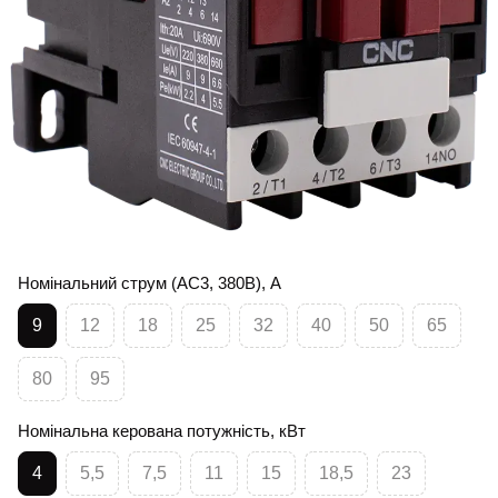
Номінальний струм (AC3, 380В), А
9
12
18
25
32
40
50
65
80
95
Номінальна керована потужність, кВт
4
5,5
7,5
11
15
18,5
23