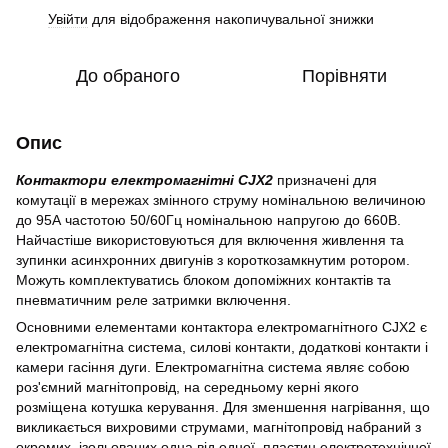
Увійти
для відображення накопичувальної знижки
%
До обраного
Порівняти
Опис
Контактори електромагнітні CJX2
призначені для
комутації в мережах змінного струму номінальною величиною
до 95А частотою 50/60Гц номінальною напругою до 660В.
Найчастіше використовуються для включення живлення та
зупинки асинхронних двигунів з короткозамкнутим ротором.
Можуть комплектуватись блоком допоміжних контактів та
пневматичним реле затримки включення.
Основними елементами контактора електромагнітного CJX2 є
електромагнітна система, силові контакти, додаткові контакти і
камери гасіння дуги. Електромагнітна система являє собою
роз'ємний магнітопровід, на середньому керні якого
розміщена котушка керування. Для зменшення нагрівання, що
викликається вихровими струмами, магнітопровід набраний з
окремих, ізольованих одна від одної, пластин електротехнічної