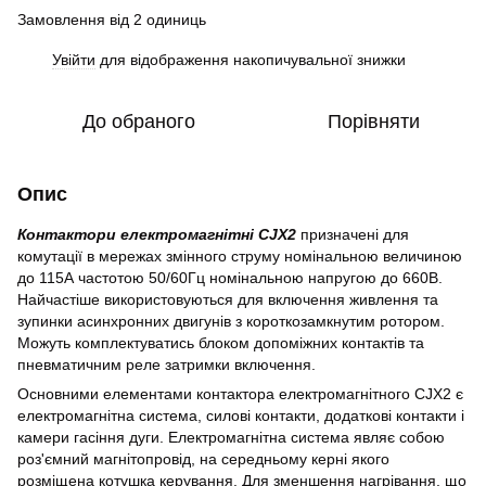
Замовлення від 2 одиниць
Увійти
для відображення накопичувальної знижки
%
До обраного
Порівняти
Опис
Контактори електромагнітні CJX2
призначені для
комутації в мережах змінного струму номінальною величиною
до 115А частотою 50/60Гц номінальною напругою до 660В.
Найчастіше використовуються для включення живлення та
зупинки асинхронних двигунів з короткозамкнутим ротором.
Можуть комплектуватись блоком допоміжних контактів та
пневматичним реле затримки включення.
Основними елементами контактора електромагнітного CJX2 є
електромагнітна система, силові контакти, додаткові контакти і
камери гасіння дуги. Електромагнітна система являє собою
роз'ємний магнітопровід, на середньому керні якого
розміщена котушка керування. Для зменшення нагрівання, що