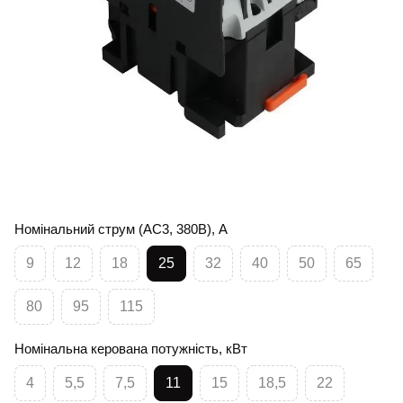
Номінальний струм (AC3, 380В), А
9
12
18
25
32
40
50
65
80
95
115
Номінальна керована потужність, кВт
4
5,5
7,5
11
15
18,5
22