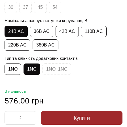
30
37
45
54
Номінальна напруга котушки керування, В
24В АС
36В АС
42В АС
110В АС
220В АС
380В АС
Тип та кількість додаткових контактів
1NO
1NC
1NO+1NC
В наявності
576.00 грн
Купити