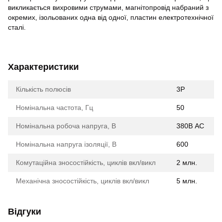
викликається вихровими струмами, магнітопровід набраний з
окремих, ізольованих одна від одної, пластин електротехнічної
сталі.
Характеристики
Кількість полюсів
3Р
Номінальна частота, Гц
50
Номінальна робоча напруга, В
380В АС
Номінальна напруга ізоляції, В
600
Комутаційна зносостійкість, циклів вкл/викл
2 млн.
Механічна зносостійкість, циклів вкл/викл
5 млн.
Відгуки