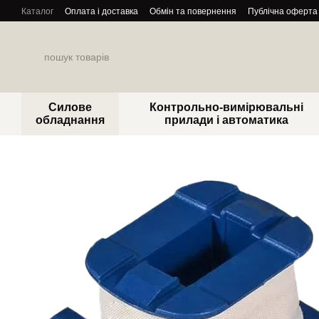
Перейти до основного контенту
Каталог
Оплата і доставка
Обмін та повернення
Публічна оферта
Силове
Контрольно-вимірювальні
обладнання
прилади і автоматика