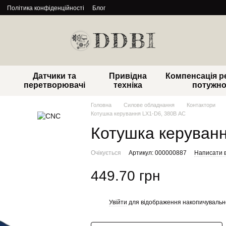
Політика конфіденційності
Блог
Датчики та
Привідна
Компенсація р
перетворювачі
техніка
потужно
Головна
Силове обладнання
Контактори
Котушка керування LX1-D6, 380В AC
Котушка керуванн
Очікується
Артикул: 000000887
Написати в
449.70 грн
Увійти
для відображення накопичувальн
%