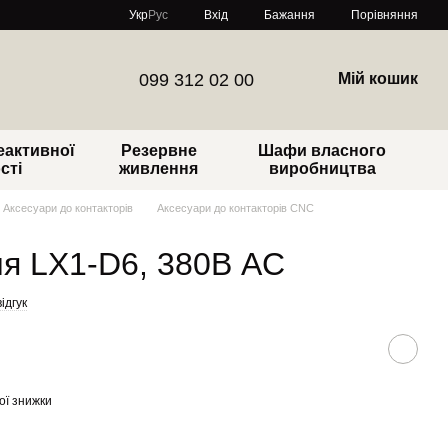
Порівняння
Укр
Рус
Вхід
Бажання
099 312 02 00
Мій кошик
еактивної
Резервне
Шафи власного
сті
живлення
виробництва
Аксесуари до контакторів
Аксесуари до контакторів CNC
я LX1-D6, 380В AC
ідгук
ої знижки