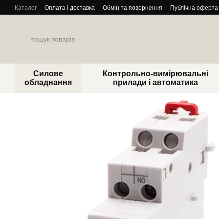
Перейти до основного контенту
Каталог
Оплата і доставка
Обмін та повернення
Публічна оферта
Силове
Контрольно-вимірювальні
обладнання
прилади і автоматика