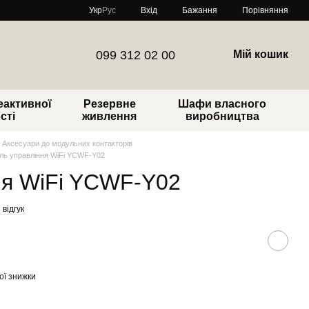
Порівняння
Укр
Рус
Вхід
Бажання
099 312 02 00
Мій кошик
еактивної
Резервне
Шафи власного
сті
живлення
виробництва
Аксесуари до модульних контакторів
ль управління WiFi YCWF-Y02
ня WiFi YCWF-Y02
відгук
ої знижки