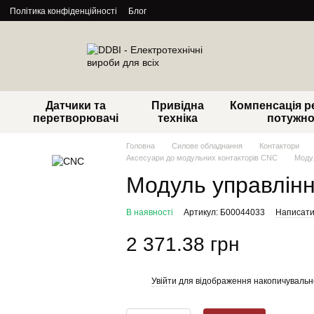
Політика конфіденційності
Блог
Датчики та
Привідна
Компенсація р
перетворювачі
техніка
потужно
Головна
Силове обладнання
Контактори
Аксесуари до модульних контакторів CNC
Моду
Модуль управлін
В наявності
Артикул: Б00044033
Написати 
2 371.38 грн
Увійти
для відображення накопичувальн
%