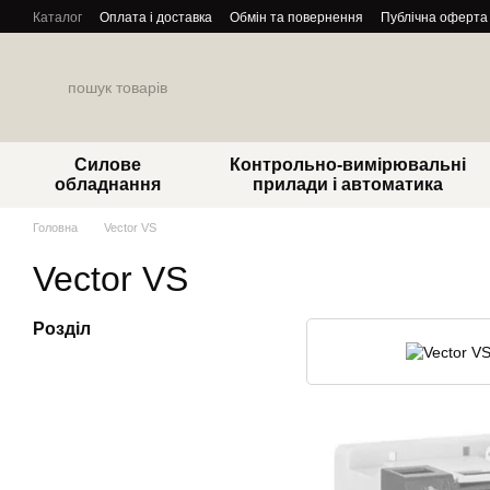
Перейти до основного контенту
Каталог
Оплата і доставка
Обмін та повернення
Публічна оферта
Силове
Контрольно-вимірювальні
обладнання
прилади і автоматика
Головна
Vector VS
Vector VS
Розділ