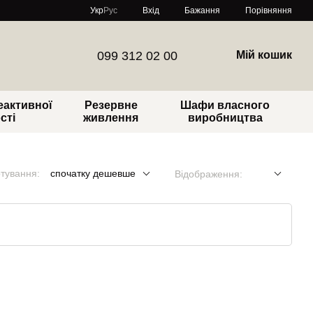
Порівняння
Укр
Рус
Вхід
Бажання
099 312 02 00
Мій кошик
еактивної
Резервне
Шафи власного
сті
живлення
виробництва
тування:
спочатку дешевше
Відображення: