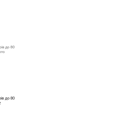
ів до 80
z