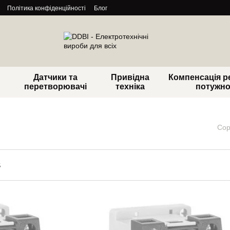
Політика конфіденційності
Блог
Датчики та
Привідна
Компенсація р
перетворювачі
техніка
потужно
Сор